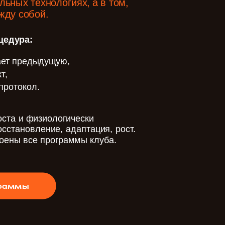
льных технологиях, а в том,
жду собой.
цедура:
ает предыдущую,
т,
протокол.
оста и физиологически
осстановление, адаптация, рост.
оены все программы клуба.
граммы