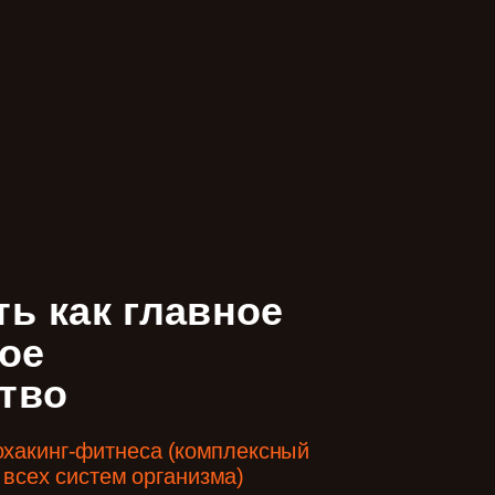
ь как главное
ое
тво
охакинг-фитнеса (комплексный
 всех систем организма)