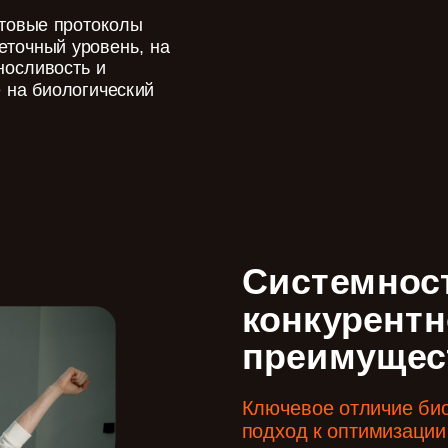
етовые протоколы
еточный уровень, на
носливость и
 на биологический
Системност
конкурентн
преимущес
Ключевое отличие би
подход к оптимизации