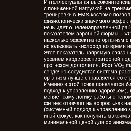
Интеллектуальная высокоинтенсив
с пониженной нагрузкой на тренаж
тренировки в EMS-костюме позвол
физиологически значимого эффекта
Речь идет о целенаправленной ра
показателем аэробной формы – VO
насколько эффективно организм сп
использовать кислород во время и
Этот показатель напрямую связан 
уровнем кардиореспираторной подг
прогнозом долголетия. Рост VO₂ ma
сердечно-сосудистая система рабо
организм лучше справляется со ст
Именно в этой точке появляется б
подход к управлению здоровьем), 
меняет саму логику работы с тело
фитнес отвечает на вопрос «как на
(системный подход к управлению 
иной фокус: как получить максима
минимальной ценой для организма