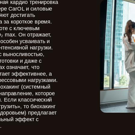
ная кардио тренировка
ере CarOL и силовые
яют достигать
 за короткое время.
боте с ключевым
₂ max. Он отражает,
особен усваивать и
нтенсивной нагрузки.
с выносливостью,
отовки и даже с
x означает, что
тает эффективнее, а
рессовыми нагрузками.
иохакинг (системный
направление, которое
м. Если классический
грузить», то биохакинг
здоровьем) предлагает
льный эффект с
.