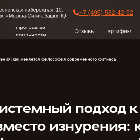
есненская набережная, 10,
+7 (495) 532-42-52
таж, «Москва-Сити», башня IQ
Программа
Отзывы
Сертификат
лояльности
рения: как меняется философия современного фитнеса
системный подход 
вместо изнурения: 