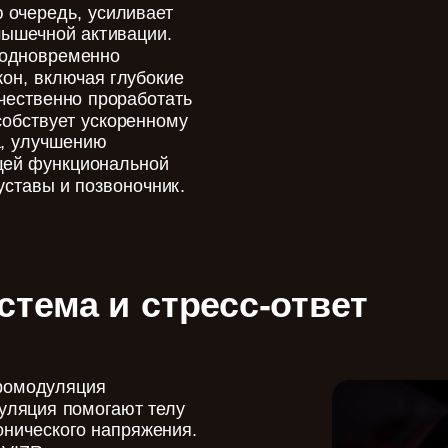
 очередь, усиливает
мышечной активации.
 одновременно
он, включая глубокие
чественно проработать
собствует ускоренному
, улучшению
щей функциональной
уставы и позвоночник.
стема и стресс-ответ
йромодуляция
уляция помогают телу
онического напряжения.