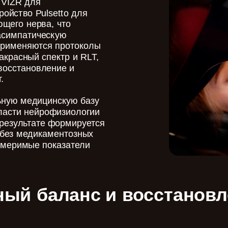
 VIZR для
ройство Pulsetto для
щего нерва, что
расимпатическую
применяются протоколы
красный спектр и RLT,
восстановление и
.
ьную медицинскую базу
ласти нейрофизиологии
 результате формируется
 без медикаментозных
измеримые показатели
ый баланс и восстановл