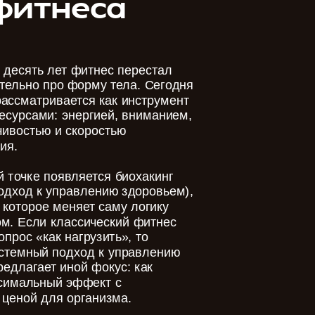
фитнеса
 десять лет фитнес перестал
тельно про форму тела. Сегодня
рассматривается как инструмент
есурсами: энергией, вниманием,
чивостью и скоростью
ия.
й точке появляется биохакинг
одход к управлению здоровьем),
 которое меняет саму логику
ом. Если классический фитнес
опрос «как нагрузить», то
истемный подход к управлению
редлагает иной фокус: как
симальный эффект с
ценой для организма.