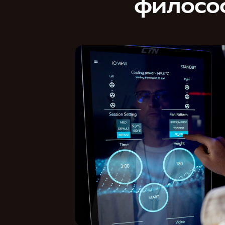
филосо