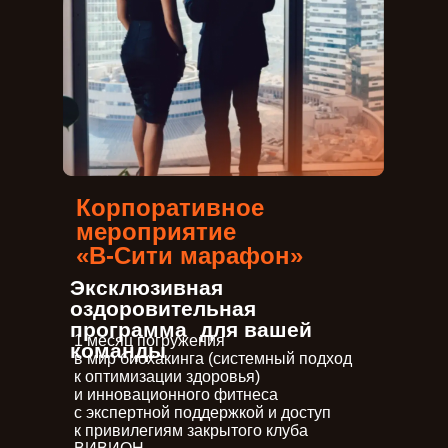
Корпоративное
мероприятие
«В-Сити марафон»
Эксклюзивная
оздоровительная
программа для вашей
1 месяц погружения
команды
в мир биохакинга (системный подход
к оптимизации здоровья)
и инновационного фитнеса
с экспертной поддержкой и доступ
к привилегиям закрытого клуба