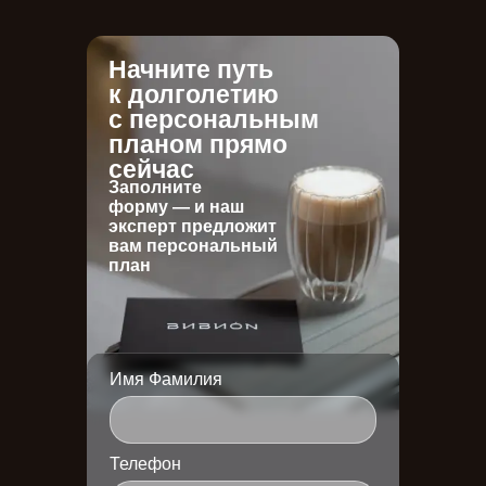
Начните путь
к долголетию
с персональным
планом прямо
сейчас
Заполните
форму — и наш
эксперт предложит
вам персональный
план
Имя Фамилия
Телефон