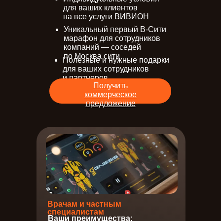
для ваших клиентов
на все услуги ВИВИOН
Уникальный первый В-Cити
марафон для сотрудников
компаний — соседей
по Москва сити
Полезные и нужные подарки
для ваших сотрудников
и партнеров
Получить
коммерческое
предложение
Врачам и частным
специалистам
Ваши преимущества: